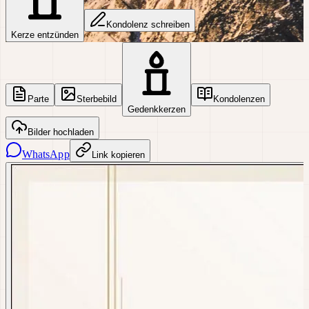
Kondolenz schreiben
Kerze entzünden
Parte
Sterbebild
Kondolenzen
Gedenkkerzen
Bilder hochladen
WhatsApp
Link kopieren