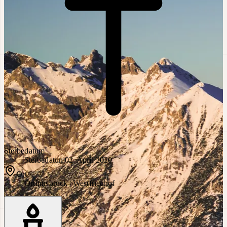
Sterbedatum
Sterbedatum
02. April 2020
Ort
Ort
Innsbruck | Westfriedhof