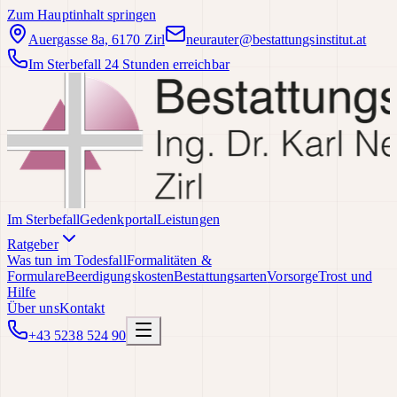
Zum Hauptinhalt springen
Auergasse 8a, 6170 Zirl
neurauter@bestattungsinstitut.at
Im Sterbefall 24 Stunden erreichbar
Im Sterbefall
Gedenkportal
Leistungen
Ratgeber
Was tun im Todesfall
Formalitäten &
Formulare
Beerdigungskosten
Bestattungsarten
Vorsorge
Trost und
Hilfe
Über uns
Kontakt
+43 5238 524 90