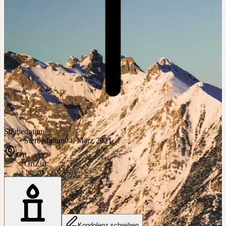
Sterbedatum
Sterbedatum
04. März 2021
Ort
Ort
Zirl
Kondolenz schreiben