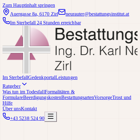
Zum Hauptinhalt springen
Auergasse 8a, 6170 Zirl
neurauter@bestattungsinstitut.at
Im Sterbefall 24 Stunden erreichbar
Im Sterbefall
Gedenkportal
Leistungen
Ratgeber
Was tun im Todesfall
Formalitäten &
Formulare
Beerdigungskosten
Bestattungsarten
Vorsorge
Trost und
Hilfe
Über uns
Kontakt
+43 5238 524 90