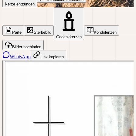
Kerze entzünden
Parte
Sterbebild
Kondolenzen
Gedenkkerzen
Bilder hochladen
WhatsApp
Link kopieren