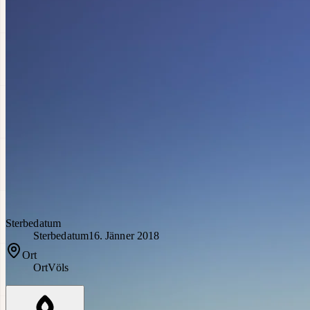
Sterbedatum
Sterbedatum
16. Jänner 2018
Ort
Ort
Völs