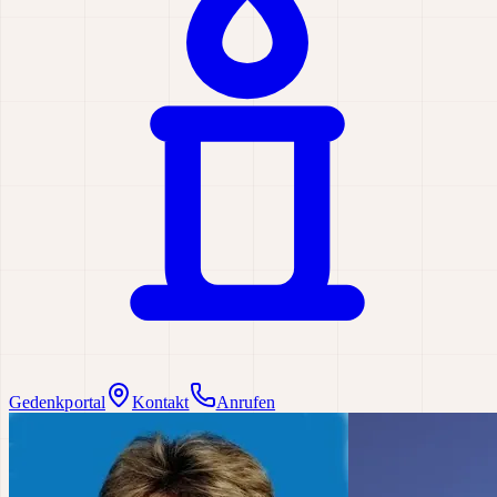
Gedenkportal
Kontakt
Anrufen