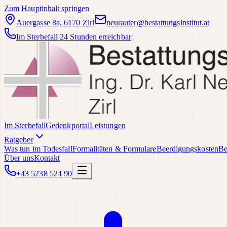
Zum Hauptinhalt springen
Auergasse 8a, 6170 Zirl
neurauter@bestattungsinstitut.at
Im Sterbefall 24 Stunden erreichbar
Im Sterbefall
Gedenkportal
Leistungen
Ratgeber
Was tun im Todesfall
Formalitäten & Formulare
Beerdigungskosten
Be
Über uns
Kontakt
+43 5238 524 90