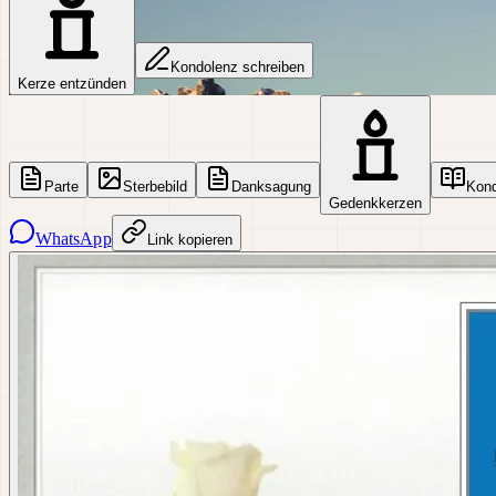
Kondolenz schreiben
Kerze entzünden
Parte
Sterbebild
Danksagung
Kon
Gedenkkerzen
WhatsApp
Link kopieren