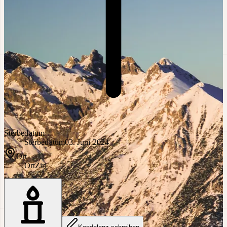
Sterbedatum
Sterbedatum
03. Juni 2024
Ort
Ort
Zirl