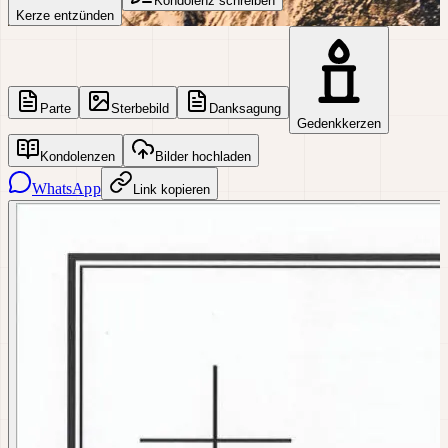
Kondolenz schreiben
Kerze entzünden
Parte
Sterbebild
Danksagung
Gedenkkerzen
Kondolenzen
Bilder hochladen
WhatsApp
Link kopieren