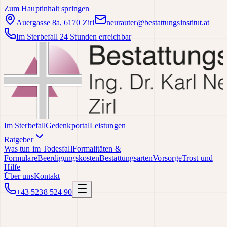
Zum Hauptinhalt springen
Auergasse 8a, 6170 Zirl
neurauter@bestattungsinstitut.at
Im Sterbefall 24 Stunden erreichbar
Im Sterbefall
Gedenkportal
Leistungen
Ratgeber
Was tun im Todesfall
Formalitäten &
Formulare
Beerdigungskosten
Bestattungsarten
Vorsorge
Trost und
Hilfe
Über uns
Kontakt
+43 5238 524 90