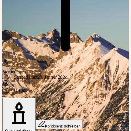
Sterbedatum
Sterbedatum
28. Jänner 2021
Ort
Ort
Inzing
Kondolenz schreiben
Kerze entzünden