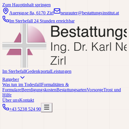
Zum Hauptinhalt springen
Auergasse 8a, 6170 Zirl
neurauter@bestattungsinstitut.at
Im Sterbefall 24 Stunden erreichbar
Im Sterbefall
Gedenkportal
Leistungen
Ratgeber
Was tun im Todesfall
Formalitäten &
Formulare
Beerdigungskosten
Bestattungsarten
Vorsorge
Trost und
Hilfe
Über uns
Kontakt
+43 5238 524 90