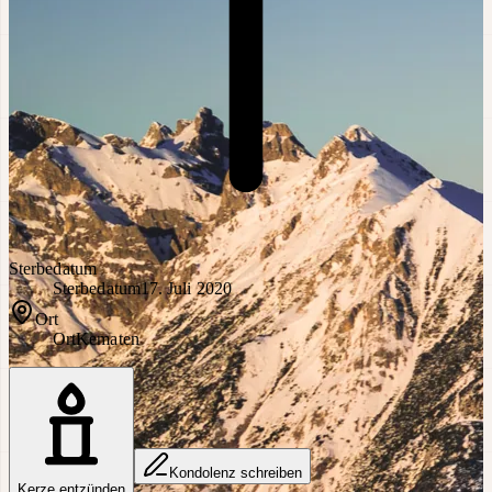
Sterbedatum
Sterbedatum
17. Juli 2020
Ort
Ort
Kematen
Kondolenz schreiben
Kerze entzünden