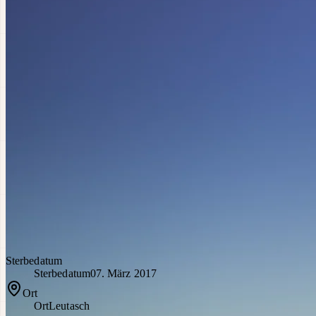
Sterbedatum
Sterbedatum
07. März 2017
Ort
Ort
Leutasch