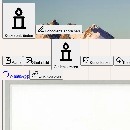
Kondolenz schreiben
Kerze entzünden
Parte
Sterbebild
Kondolenzen
Bild
Gedenkkerzen
WhatsApp
Link kopieren