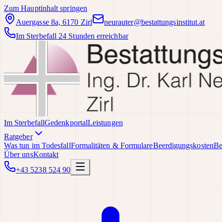
Zum Hauptinhalt springen
Auergasse 8a, 6170 Zirl
neurauter@bestattungsinstitut.at
Im Sterbefall 24 Stunden erreichbar
Im Sterbefall
Gedenkportal
Leistungen
Ratgeber
Was tun im Todesfall
Formalitäten & Formulare
Beerdigungskosten
Be
Über uns
Kontakt
+43 5238 524 90