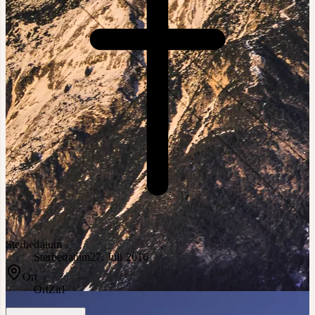
Sterbedatum
Sterbedatum
27. Juli 2016
Ort
Ort
Zirl