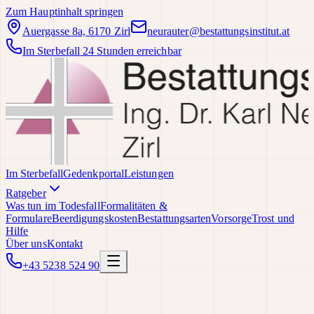
Zum Hauptinhalt springen
Auergasse 8a, 6170 Zirl
neurauter@bestattungsinstitut.at
Im Sterbefall 24 Stunden erreichbar
Im Sterbefall
Gedenkportal
Leistungen
Ratgeber
Was tun im Todesfall
Formalitäten &
Formulare
Beerdigungskosten
Bestattungsarten
Vorsorge
Trost und
Hilfe
Über uns
Kontakt
+43 5238 524 90