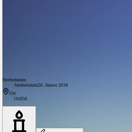
Sterbedatum
Sterbedatum
20. Jänner 2018
Ort
Ort
Zirl