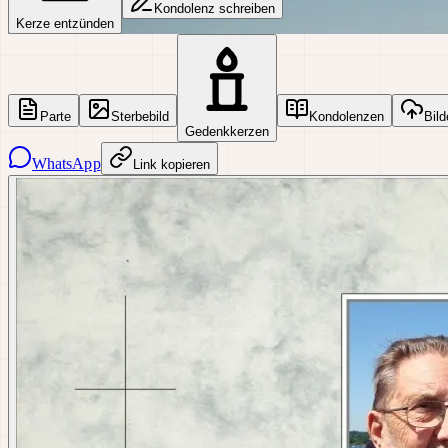
Kondolenz schreiben
Kerze entzünden
Parte
Sterbebild
Kondolenzen
Bild
Gedenkkerzen
WhatsApp
Link kopieren