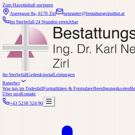
Zum Hauptinhalt springen
Auergasse 8a, 6170 Zirl
neurauter@bestattungsinstitut.at
Im Sterbefall 24 Stunden erreichbar
Im Sterbefall
Gedenkportal
Leistungen
Ratgeber
Was tun im Todesfall
Formalitäten & Formulare
Beerdigungskosten
Be
Über uns
Kontakt
+43 5238 524 90