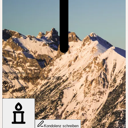
Sterbedatum
Sterbedatum
06. Juni 2015
Ort
Ort
Zirl
Kondolenz schreiben