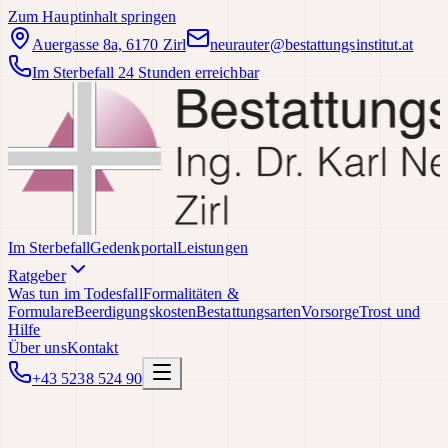
Zum Hauptinhalt springen
Auergasse 8a, 6170 Zirl
neurauter@bestattungsinstitut.at
Im Sterbefall 24 Stunden erreichbar
Im Sterbefall
Gedenkportal
Leistungen
Ratgeber
Was tun im Todesfall
Formalitäten &
Formulare
Beerdigungskosten
Bestattungsarten
Vorsorge
Trost und
Hilfe
Über uns
Kontakt
+43 5238 524 90