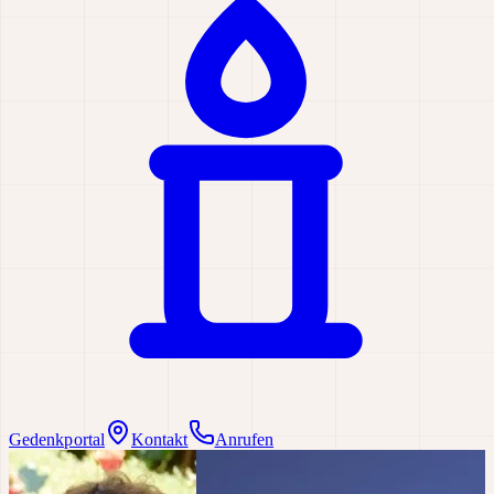
Gedenkportal
Kontakt
Anrufen