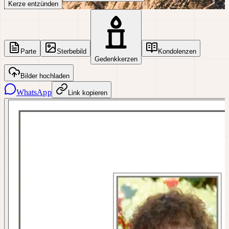
Kerze entzünden
Parte
Sterbebild
Kondolenzen
Gedenkkerzen
Bilder hochladen
WhatsApp
Link kopieren