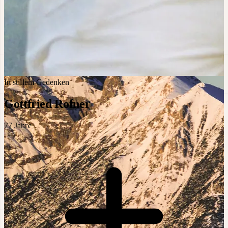
In stillem Gedenken
Gottfried Rofner
77
Jahre