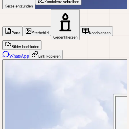
Kondolenz schreiben
Kerze entzünden
Parte
Sterbebild
Kondolenzen
Gedenkkerzen
Bilder hochladen
WhatsApp
Link kopieren