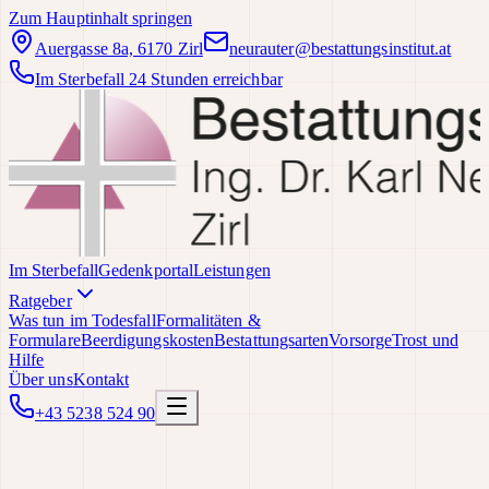
Zum Hauptinhalt springen
Auergasse 8a, 6170 Zirl
neurauter@bestattungsinstitut.at
Im Sterbefall 24 Stunden erreichbar
Im Sterbefall
Gedenkportal
Leistungen
Ratgeber
Was tun im Todesfall
Formalitäten &
Formulare
Beerdigungskosten
Bestattungsarten
Vorsorge
Trost und
Hilfe
Über uns
Kontakt
+43 5238 524 90