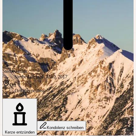
Sterbedatum
Sterbedatum
20. März 2017
Ort
Ort
Oberperfuss
Kondolenz schreiben
Kerze entzünden