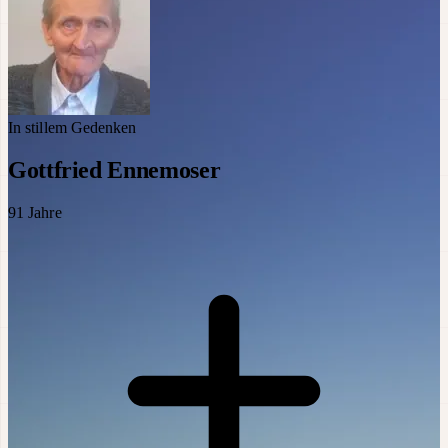
In stillem Gedenken
Gottfried Ennemoser
91
Jahre