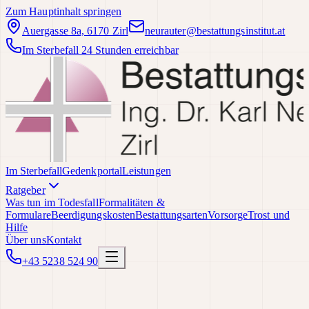
Zum Hauptinhalt springen
Auergasse 8a, 6170 Zirl
neurauter@bestattungsinstitut.at
Im Sterbefall 24 Stunden erreichbar
Im Sterbefall
Gedenkportal
Leistungen
Ratgeber
Was tun im Todesfall
Formalitäten &
Formulare
Beerdigungskosten
Bestattungsarten
Vorsorge
Trost und
Hilfe
Über uns
Kontakt
+43 5238 524 90