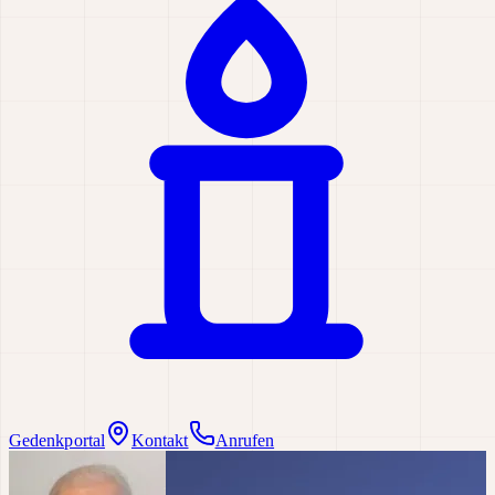
Gedenkportal
Kontakt
Anrufen