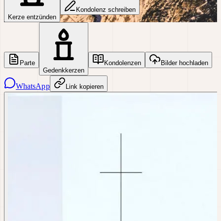
Kondolenz schreiben
Kerze entzünden
Parte
Kondolenzen
Bilder hochladen
Gedenkkerzen
WhatsApp
Link kopieren