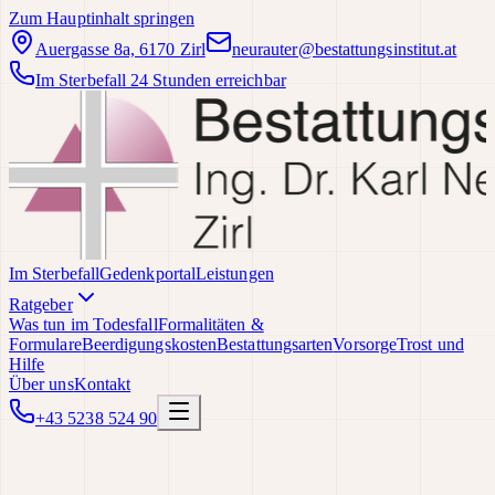
Zum Hauptinhalt springen
Auergasse 8a, 6170 Zirl
neurauter@bestattungsinstitut.at
Im Sterbefall 24 Stunden erreichbar
Im Sterbefall
Gedenkportal
Leistungen
Ratgeber
Was tun im Todesfall
Formalitäten &
Formulare
Beerdigungskosten
Bestattungsarten
Vorsorge
Trost und
Hilfe
Über uns
Kontakt
+43 5238 524 90