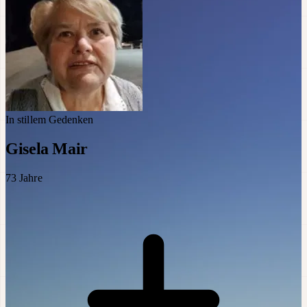
In stillem Gedenken
Gisela Mair
73
Jahre