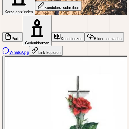
Kondolenz schreiben
Kerze entzünden
Parte
Kondolenzen
Bilder hochladen
Gedenkkerzen
WhatsApp
Link kopieren