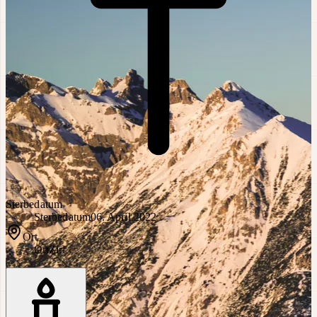
Sterbedatum
Sterbedatum
06. April 2022
Ort
Ort
Zirl