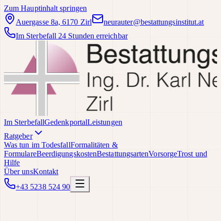
Zum Hauptinhalt springen
Auergasse 8a, 6170 Zirl
neurauter@bestattungsinstitut.at
Im Sterbefall 24 Stunden erreichbar
Im Sterbefall
Gedenkportal
Leistungen
Ratgeber
Was tun im Todesfall
Formalitäten &
Formulare
Beerdigungskosten
Bestattungsarten
Vorsorge
Trost und
Hilfe
Über uns
Kontakt
+43 5238 524 90