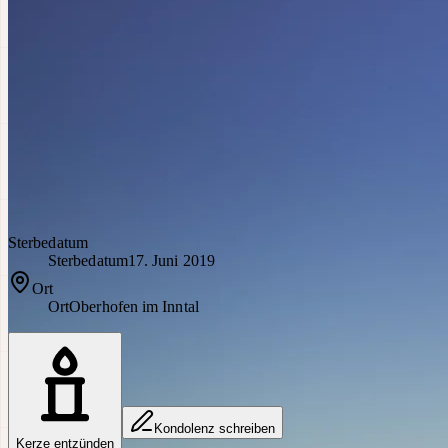
Sterbedatum
Sterbedatum
17. Juni 2019
Ort
Ort
Oberhofen im Inntal
Kondolenz schreiben
Kerze entzünden