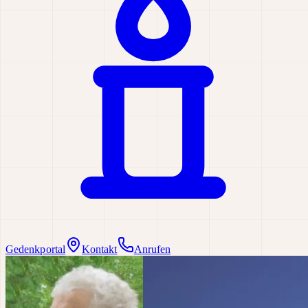
Gedenkportal
Kontakt
Anrufen