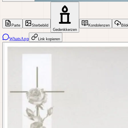
Parte
Sterbebild
Kondolenzen
Bild
Gedenkkerzen
WhatsApp
Link kopieren