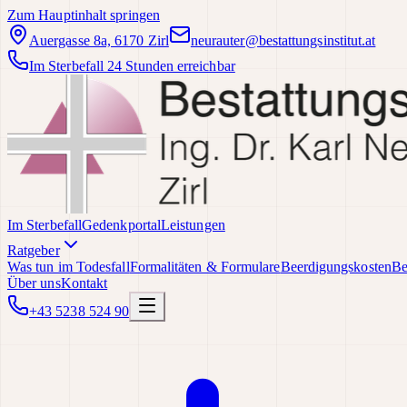
Zum Hauptinhalt springen
Auergasse 8a, 6170 Zirl
neurauter@bestattungsinstitut.at
Im Sterbefall 24 Stunden erreichbar
Im Sterbefall
Gedenkportal
Leistungen
Ratgeber
Was tun im Todesfall
Formalitäten & Formulare
Beerdigungskosten
Be
Über uns
Kontakt
+43 5238 524 90