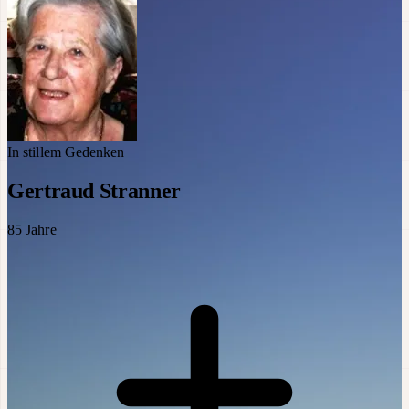
In stillem Gedenken
Gertraud Stranner
85
Jahre