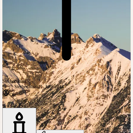
Sterbedatum
Sterbedatum
21. Juni 2014
Ort
Ort
Zirl