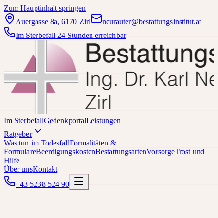
Zum Hauptinhalt springen
Auergasse 8a, 6170 Zirl
neurauter@bestattungsinstitut.at
Im Sterbefall 24 Stunden erreichbar
Im Sterbefall
Gedenkportal
Leistungen
Ratgeber
Was tun im Todesfall
Formalitäten &
Formulare
Beerdigungskosten
Bestattungsarten
Vorsorge
Trost und
Hilfe
Über uns
Kontakt
+43 5238 524 90