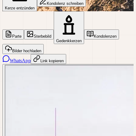
Kondolenz schreiben
Kerze entzünden
Parte
Sterbebild
Kondolenzen
Gedenkkerzen
Bilder hochladen
WhatsApp
Link kopieren