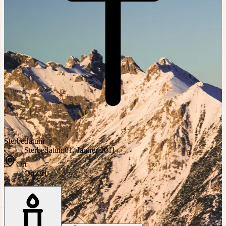
Sterbedatum
Sterbedatum
01. Jänner 2011
Ort
Ort
Zirl