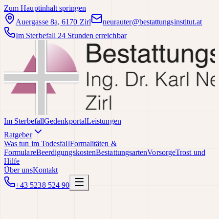
Zum Hauptinhalt springen
Auergasse 8a, 6170 Zirl
neurauter@bestattungsinstitut.at
Im Sterbefall 24 Stunden erreichbar
Im Sterbefall
Gedenkportal
Leistungen
Ratgeber
Was tun im Todesfall
Formalitäten &
Formulare
Beerdigungskosten
Bestattungsarten
Vorsorge
Trost und
Hilfe
Über uns
Kontakt
+43 5238 524 90