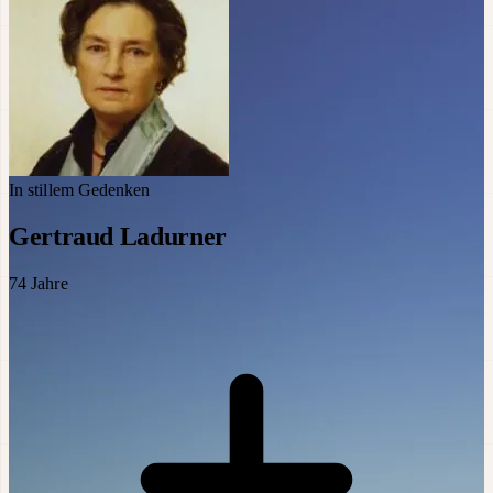
In stillem Gedenken
Gertraud Ladurner
74
Jahre