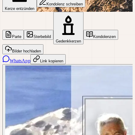
Kondolenz schreiben
Kerze entzünden
Parte
Sterbebild
Kondolenzen
Gedenkkerzen
Bilder hochladen
WhatsApp
Link kopieren