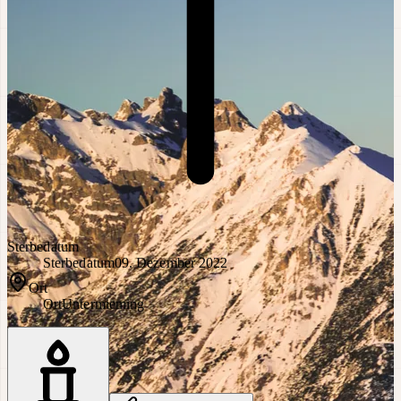
Sterbedatum
Sterbedatum
09. Dezember 2022
Ort
Ort
Untermieming