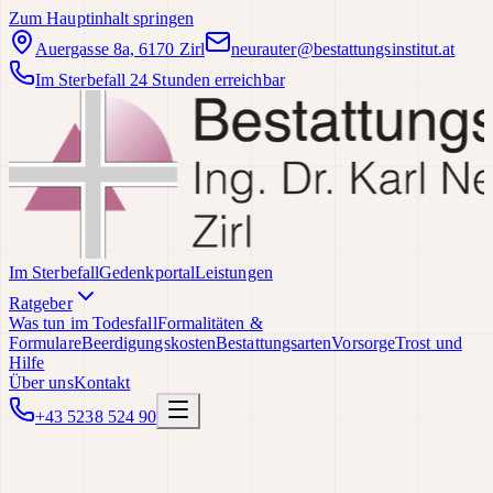
Zum Hauptinhalt springen
Auergasse 8a, 6170 Zirl
neurauter@bestattungsinstitut.at
Im Sterbefall 24 Stunden erreichbar
Im Sterbefall
Gedenkportal
Leistungen
Ratgeber
Was tun im Todesfall
Formalitäten &
Formulare
Beerdigungskosten
Bestattungsarten
Vorsorge
Trost und
Hilfe
Über uns
Kontakt
+43 5238 524 90