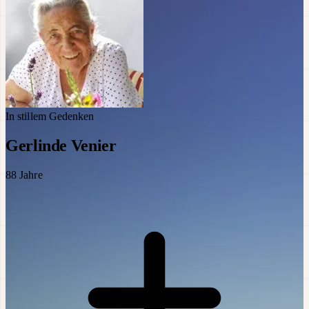
In stillem Gedenken
Gerlinde Venier
88
Jahre