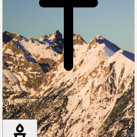
Sterbedatum
Sterbedatum
22. April 2017
Ort
Ort
Völs