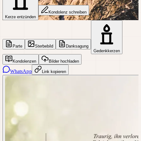
Kondolenz schreiben
Kerze entzünden
Parte
Sterbebild
Danksagung
Gedenkkerzen
Kondolenzen
Bilder hochladen
WhatsApp
Link kopieren