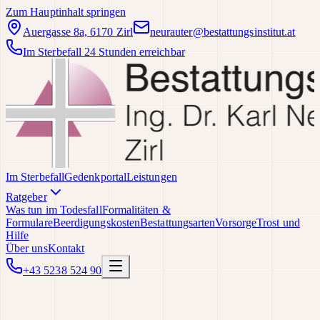
Zum Hauptinhalt springen
Auergasse 8a, 6170 Zirl
neurauter@bestattungsinstitut.at
Im Sterbefall 24 Stunden erreichbar
Im Sterbefall
Gedenkportal
Leistungen
Ratgeber
Was tun im Todesfall
Formalitäten &
Formulare
Beerdigungskosten
Bestattungsarten
Vorsorge
Trost und
Hilfe
Über uns
Kontakt
+43 5238 524 90