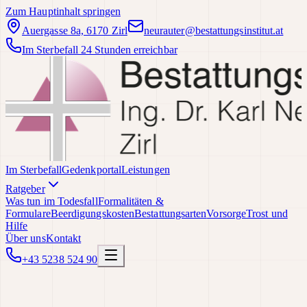
Zum Hauptinhalt springen
Auergasse 8a, 6170 Zirl
neurauter@bestattungsinstitut.at
Im Sterbefall 24 Stunden erreichbar
Im Sterbefall
Gedenkportal
Leistungen
Ratgeber
Was tun im Todesfall
Formalitäten &
Formulare
Beerdigungskosten
Bestattungsarten
Vorsorge
Trost und
Hilfe
Über uns
Kontakt
+43 5238 524 90