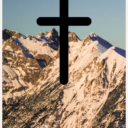
Sterbedatum
Sterbedatum
29. Jänner 2015
Ort
Ort
Innsbruck | Scharnitz