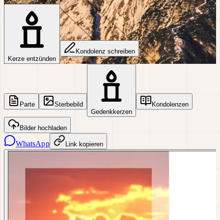
Kondolenz schreiben
Kerze entzünden
Parte
Sterbebild
Kondolenzen
Gedenkkerzen
Bilder hochladen
WhatsApp
Link kopieren