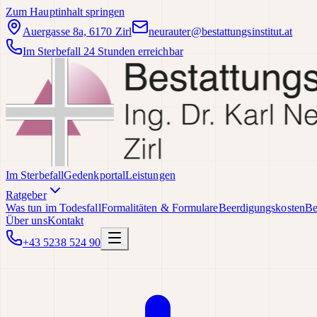
Zum Hauptinhalt springen
Auergasse 8a, 6170 Zirl
neurauter@bestattungsinstitut.at
Im Sterbefall 24 Stunden erreichbar
Im Sterbefall
Gedenkportal
Leistungen
Ratgeber
Was tun im Todesfall
Formalitäten & Formulare
Beerdigungskosten
Be
Über uns
Kontakt
+43 5238 524 90