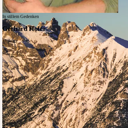
In stillem Gedenken
Gerhard Hofer
41
Jahre