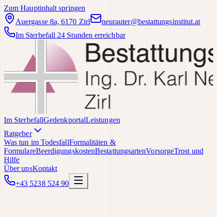
Zum Hauptinhalt springen
Auergasse 8a, 6170 Zirl
neurauter@bestattungsinstitut.at
Im Sterbefall 24 Stunden erreichbar
Im Sterbefall
Gedenkportal
Leistungen
Ratgeber
Was tun im Todesfall
Formalitäten &
Formulare
Beerdigungskosten
Bestattungsarten
Vorsorge
Trost und
Hilfe
Über uns
Kontakt
+43 5238 524 90