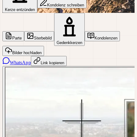
Kondolenz schreiben
Kerze entzünden
Parte
Sterbebild
Kondolenzen
Gedenkkerzen
Bilder hochladen
WhatsApp
Link kopieren