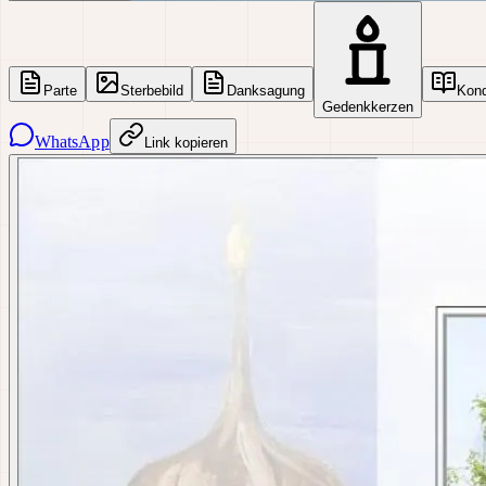
Parte
Sterbebild
Danksagung
Kon
Gedenkkerzen
WhatsApp
Link kopieren