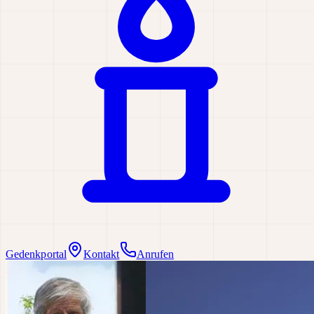
Gedenkportal
Kontakt
Anrufen