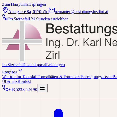
Zum Hauptinhalt springen
Auergasse 8a, 6170 Zirl
neurauter@bestattungsinstitut.at
Im Sterbefall 24 Stunden erreichbar
Im Sterbefall
Gedenkportal
Leistungen
Ratgeber
Was tun im Todesfall
Formalitäten & Formulare
Beerdigungskosten
Be
Über uns
Kontakt
+43 5238 524 90