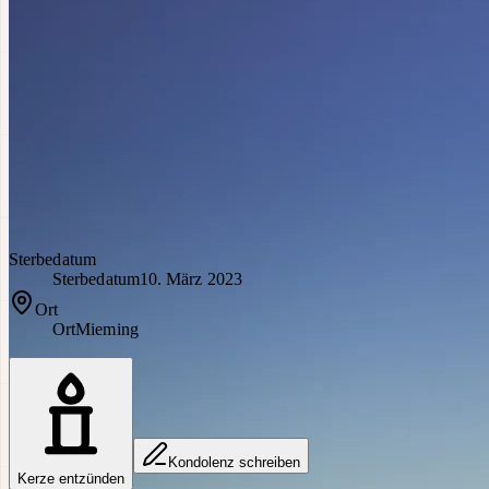
Sterbedatum
Sterbedatum
10. März 2023
Ort
Ort
Mieming
Kondolenz schreiben
Kerze entzünden