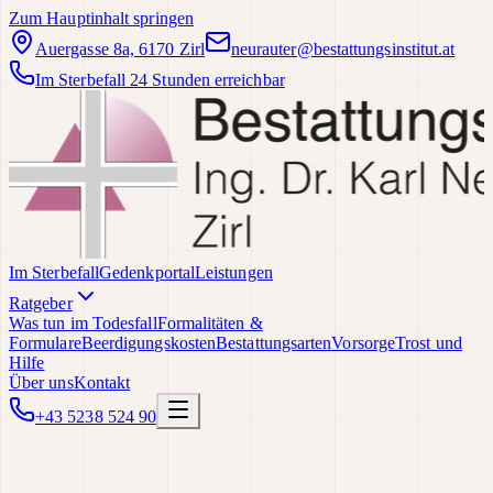
Zum Hauptinhalt springen
Auergasse 8a, 6170 Zirl
neurauter@bestattungsinstitut.at
Im Sterbefall 24 Stunden erreichbar
Im Sterbefall
Gedenkportal
Leistungen
Ratgeber
Was tun im Todesfall
Formalitäten &
Formulare
Beerdigungskosten
Bestattungsarten
Vorsorge
Trost und
Hilfe
Über uns
Kontakt
+43 5238 524 90