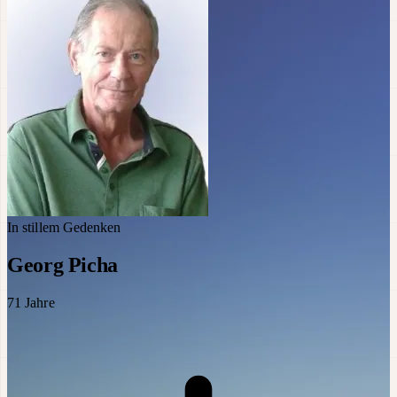
In stillem Gedenken
Georg Picha
71
Jahre