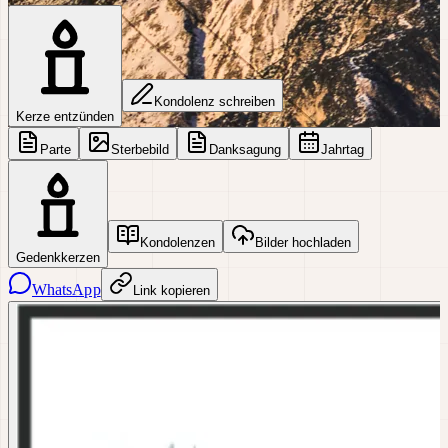
Kondolenz schreiben
Kerze entzünden
Parte
Sterbebild
Danksagung
Jahrtag
Kondolenzen
Bilder hochladen
Gedenkkerzen
WhatsApp
Link kopieren