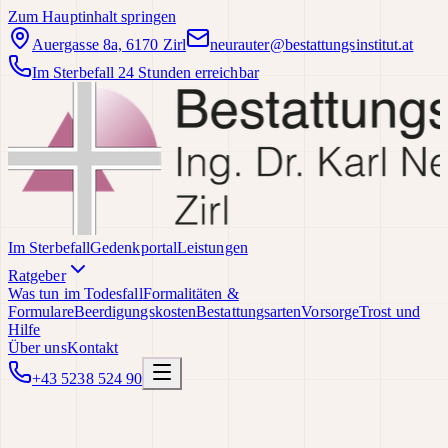
Zum Hauptinhalt springen
Auergasse 8a, 6170 Zirl
neurauter@bestattungsinstitut.at
Im Sterbefall 24 Stunden erreichbar
Im Sterbefall
Gedenkportal
Leistungen
Ratgeber
Was tun im Todesfall
Formalitäten &
Formulare
Beerdigungskosten
Bestattungsarten
Vorsorge
Trost und
Hilfe
Über uns
Kontakt
+43 5238 524 90