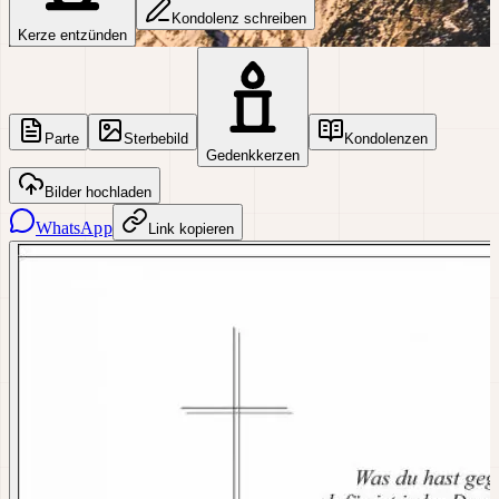
Kondolenz schreiben
Kerze entzünden
Parte
Sterbebild
Kondolenzen
Gedenkkerzen
Bilder hochladen
WhatsApp
Link kopieren