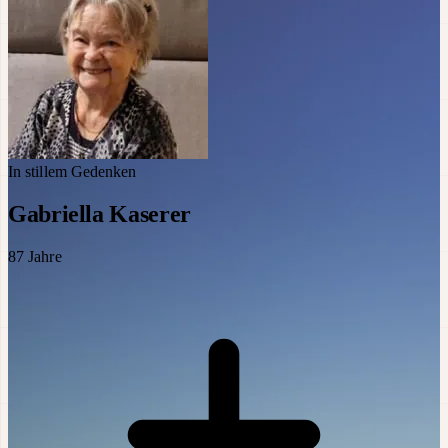
In stillem Gedenken
Gabriella Kaserer
87
Jahre