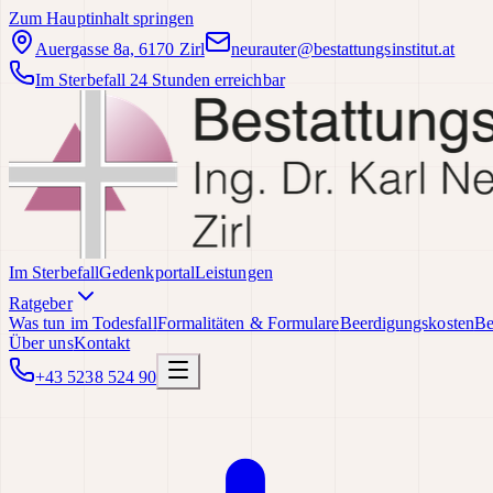
Zum Hauptinhalt springen
Auergasse 8a, 6170 Zirl
neurauter@bestattungsinstitut.at
Im Sterbefall 24 Stunden erreichbar
Im Sterbefall
Gedenkportal
Leistungen
Ratgeber
Was tun im Todesfall
Formalitäten & Formulare
Beerdigungskosten
Be
Über uns
Kontakt
+43 5238 524 90