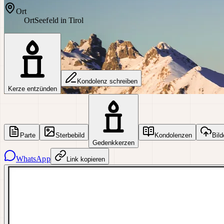
Ort
Ort
Seefeld in Tirol
Kondolenz schreiben
Kerze entzünden
Parte
Sterbebild
Kondolenzen
Bild
Gedenkkerzen
WhatsApp
Link kopieren