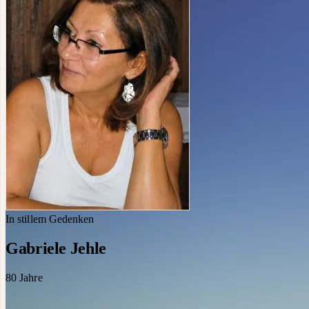
In stillem Gedenken
Gabriele Jehle
80
Jahre