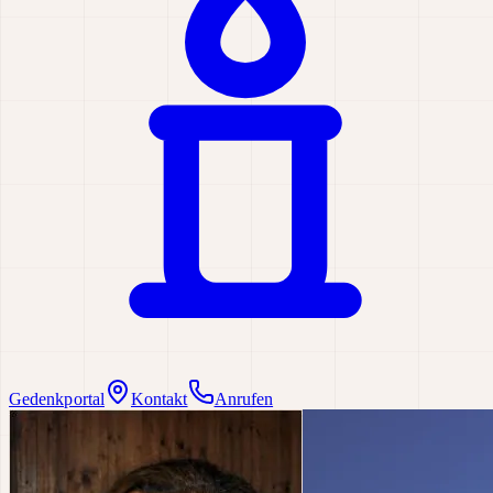
Gedenkportal
Kontakt
Anrufen