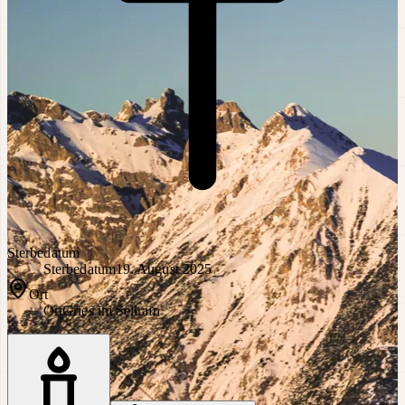
Sterbedatum
Sterbedatum
19. August 2025
Ort
Ort
Gries im Sellrain