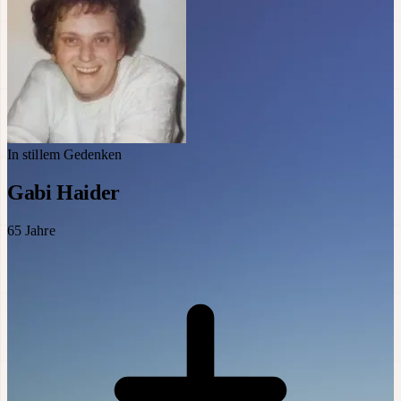
In stillem Gedenken
Gabi Haider
65
Jahre