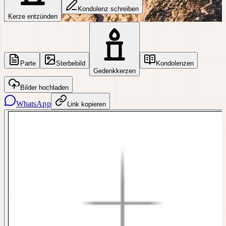
Kondolenz schreiben
Kerze entzünden
Parte
Sterbebild
Kondolenzen
Gedenkkerzen
Bilder hochladen
WhatsApp
Link kopieren