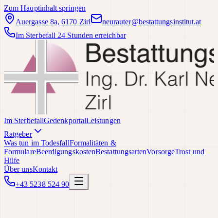
Zum Hauptinhalt springen
Auergasse 8a, 6170 Zirl
neurauter@bestattungsinstitut.at
Im Sterbefall 24 Stunden erreichbar
Im Sterbefall
Gedenkportal
Leistungen
Ratgeber
Was tun im Todesfall
Formalitäten &
Formulare
Beerdigungskosten
Bestattungsarten
Vorsorge
Trost und
Hilfe
Über uns
Kontakt
+43 5238 524 90