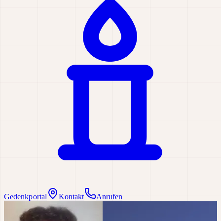
Gedenkportal
Kontakt
Anrufen