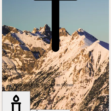
Sterbedatum
Sterbedatum
18. Oktober 2025
Ort
Ort
Innsbruck | St. Sigmund im Sellrain