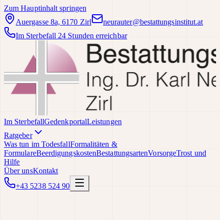
Zum Hauptinhalt springen
Auergasse 8a, 6170 Zirl
neurauter@bestattungsinstitut.at
Im Sterbefall 24 Stunden erreichbar
Im Sterbefall
Gedenkportal
Leistungen
Ratgeber
Was tun im Todesfall
Formalitäten &
Formulare
Beerdigungskosten
Bestattungsarten
Vorsorge
Trost und
Hilfe
Über uns
Kontakt
+43 5238 524 90