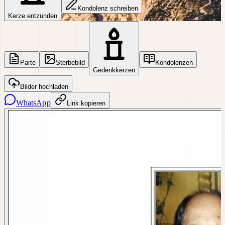
Kondolenz schreiben
Kerze entzünden
Parte
Sterbebild
Kondolenzen
Gedenkkerzen
Bilder hochladen
WhatsApp
Link kopieren