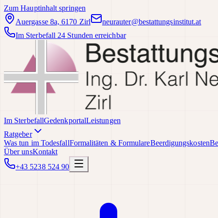
Zum Hauptinhalt springen
Auergasse 8a, 6170 Zirl
neurauter@bestattungsinstitut.at
Im Sterbefall 24 Stunden erreichbar
Im Sterbefall
Gedenkportal
Leistungen
Ratgeber
Was tun im Todesfall
Formalitäten & Formulare
Beerdigungskosten
Be
Über uns
Kontakt
+43 5238 524 90