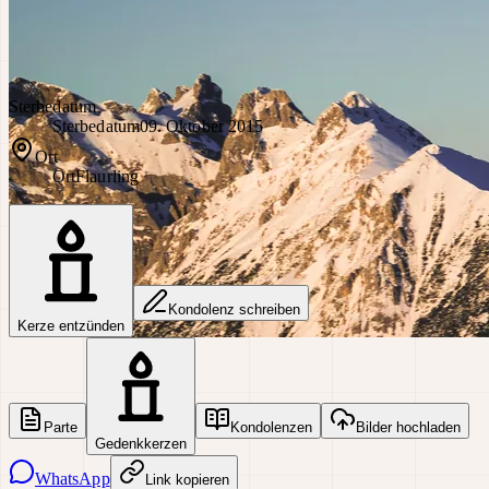
Sterbedatum
Sterbedatum
09. Oktober 2015
Ort
Ort
Flaurling
Kondolenz schreiben
Kerze entzünden
Parte
Kondolenzen
Bilder hochladen
Gedenkkerzen
WhatsApp
Link kopieren