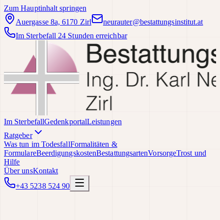
Zum Hauptinhalt springen
Auergasse 8a, 6170 Zirl
neurauter@bestattungsinstitut.at
Im Sterbefall 24 Stunden erreichbar
Im Sterbefall
Gedenkportal
Leistungen
Ratgeber
Was tun im Todesfall
Formalitäten &
Formulare
Beerdigungskosten
Bestattungsarten
Vorsorge
Trost und
Hilfe
Über uns
Kontakt
+43 5238 524 90