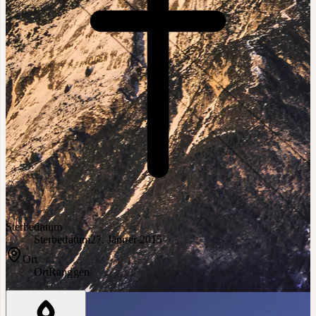
Sterbedatum
Sterbedatum
27. Jänner 2015
Ort
Ort
Ranggen