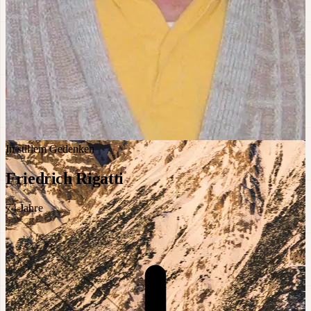
In stillem Gedenken
Friedrich Rigatti
74
Jahre