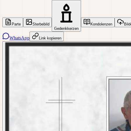
Parte
Sterbebild
Kondolenzen
Bild
Gedenkkerzen
WhatsApp
Link kopieren