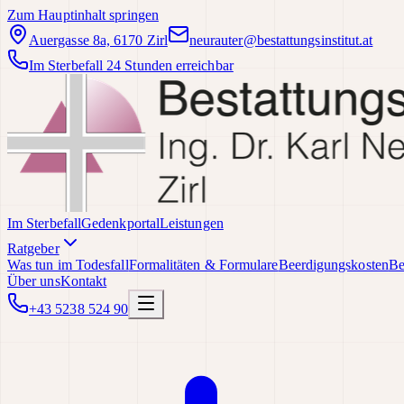
Zum Hauptinhalt springen
Auergasse 8a, 6170 Zirl
neurauter@bestattungsinstitut.at
Im Sterbefall 24 Stunden erreichbar
Im Sterbefall
Gedenkportal
Leistungen
Ratgeber
Was tun im Todesfall
Formalitäten & Formulare
Beerdigungskosten
Be
Über uns
Kontakt
+43 5238 524 90