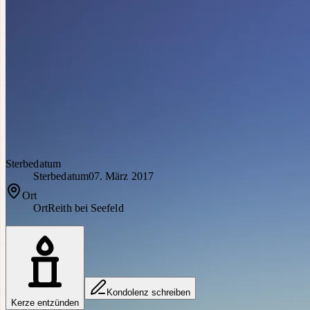
Sterbedatum
Sterbedatum
07. März 2017
Ort
Ort
Reith bei Seefeld
Kondolenz schreiben
Kerze entzünden