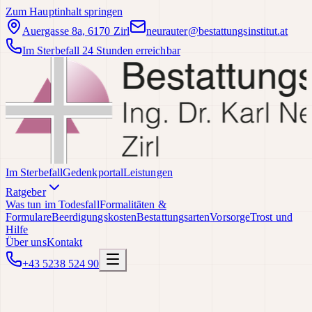
Zum Hauptinhalt springen
Auergasse 8a, 6170 Zirl
neurauter@bestattungsinstitut.at
Im Sterbefall 24 Stunden erreichbar
Im Sterbefall
Gedenkportal
Leistungen
Ratgeber
Was tun im Todesfall
Formalitäten &
Formulare
Beerdigungskosten
Bestattungsarten
Vorsorge
Trost und
Hilfe
Über uns
Kontakt
+43 5238 524 90