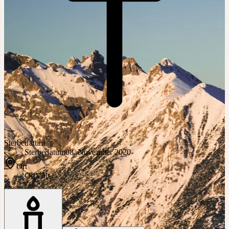
Sterbedatum
Sterbedatum
08. November 2020
Ort
Ort
Völs