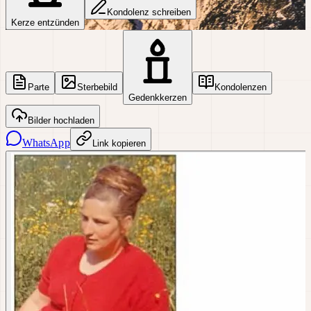
Kondolenz schreiben
Kerze entzünden
Parte
Sterbebild
Kondolenzen
Gedenkkerzen
Bilder hochladen
WhatsApp
Link kopieren