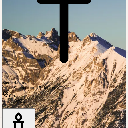
Sterbedatum
Sterbedatum
15. Jänner 2020
Ort
Ort
Zirl