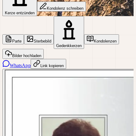
Kondolenz schreiben
Kerze entzünden
Parte
Sterbebild
Kondolenzen
Gedenkkerzen
Bilder hochladen
WhatsApp
Link kopieren