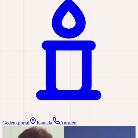
Gedenkportal
Kontakt
Anrufen