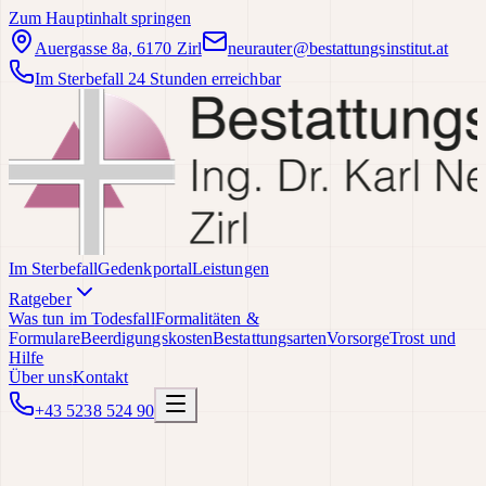
Zum Hauptinhalt springen
Auergasse 8a, 6170 Zirl
neurauter@bestattungsinstitut.at
Im Sterbefall 24 Stunden erreichbar
Im Sterbefall
Gedenkportal
Leistungen
Ratgeber
Was tun im Todesfall
Formalitäten &
Formulare
Beerdigungskosten
Bestattungsarten
Vorsorge
Trost und
Hilfe
Über uns
Kontakt
+43 5238 524 90