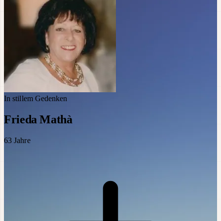
In stillem Gedenken
Frieda Mathà
63
Jahre