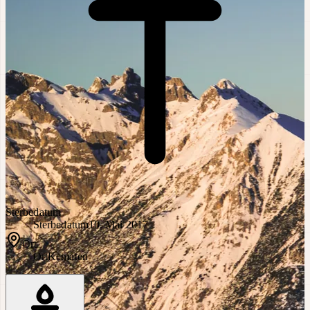
Sterbedatum
Sterbedatum
10. Mai 2017
Ort
Ort
Kematen