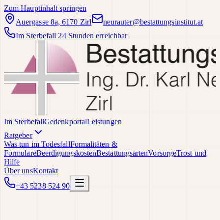
Zum Hauptinhalt springen
Auergasse 8a, 6170 Zirl
neurauter@bestattungsinstitut.at
Im Sterbefall 24 Stunden erreichbar
Im Sterbefall
Gedenkportal
Leistungen
Ratgeber
Was tun im Todesfall
Formalitäten &
Formulare
Beerdigungskosten
Bestattungsarten
Vorsorge
Trost und
Hilfe
Über uns
Kontakt
+43 5238 524 90