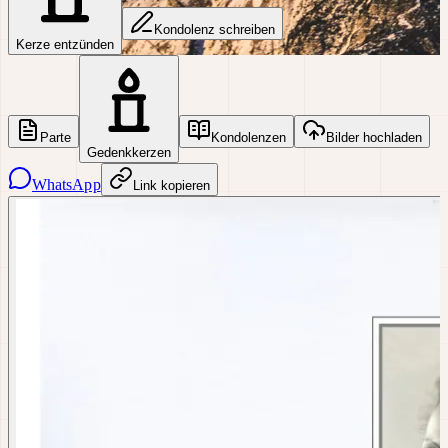
Kondolenz schreiben
Kerze entzünden
Parte
Kondolenzen
Bilder hochladen
Gedenkkerzen
WhatsApp
Link kopieren