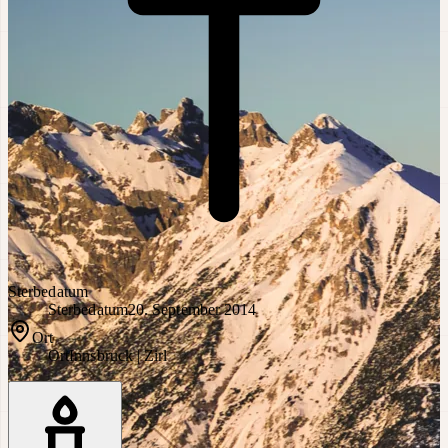
Sterbedatum
Sterbedatum
20. September 2014
Ort
Ort
Innsbruck | Zirl