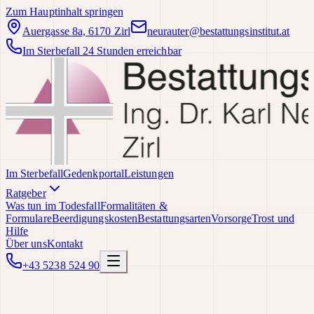
Zum Hauptinhalt springen
Auergasse 8a, 6170 Zirl
neurauter@bestattungsinstitut.at
Im Sterbefall 24 Stunden erreichbar
Im Sterbefall
Gedenkportal
Leistungen
Ratgeber
Was tun im Todesfall
Formalitäten &
Formulare
Beerdigungskosten
Bestattungsarten
Vorsorge
Trost und
Hilfe
Über uns
Kontakt
+43 5238 524 90