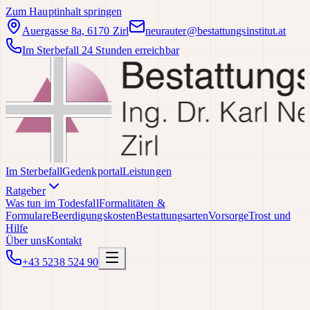
Zum Hauptinhalt springen
Auergasse 8a, 6170 Zirl
neurauter@bestattungsinstitut.at
Im Sterbefall 24 Stunden erreichbar
Im Sterbefall
Gedenkportal
Leistungen
Ratgeber
Was tun im Todesfall
Formalitäten &
Formulare
Beerdigungskosten
Bestattungsarten
Vorsorge
Trost und
Hilfe
Über uns
Kontakt
+43 5238 524 90