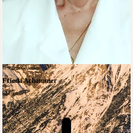
In stillem Gedenken
Frieda Achammer
92
Jahre