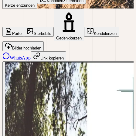
Kondolenz schreiben
Kerze entzünden
Parte
Sterbebild
Kondolenzen
Gedenkkerzen
Bilder hochladen
WhatsApp
Link kopieren