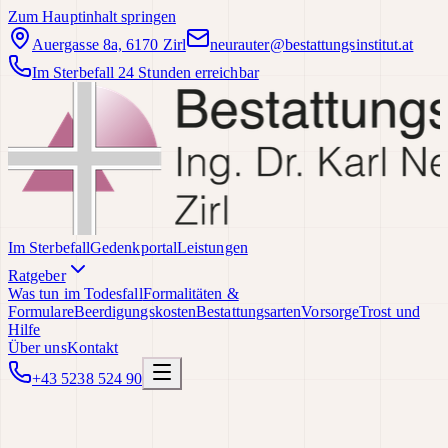
Zum Hauptinhalt springen
Auergasse 8a, 6170 Zirl
neurauter@bestattungsinstitut.at
Im Sterbefall 24 Stunden erreichbar
Im Sterbefall
Gedenkportal
Leistungen
Ratgeber
Was tun im Todesfall
Formalitäten &
Formulare
Beerdigungskosten
Bestattungsarten
Vorsorge
Trost und
Hilfe
Über uns
Kontakt
+43 5238 524 90