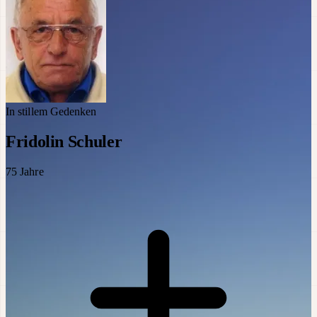
In stillem Gedenken
Fridolin Schuler
75
Jahre