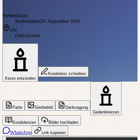
Sterbedatum
Sterbedatum
29. September 2016
Ort
Ort
Scharnitz
Kondolenz schreiben
Kerze entzünden
Parte
Sterbebild
Danksagung
Gedenkkerzen
Kondolenzen
Bilder hochladen
WhatsApp
Link kopieren