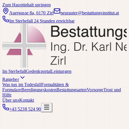
Zum Hauptinhalt springen
Auergasse 8a, 6170 Zirl
neurauter@bestattungsinstitut.at
Im Sterbefall 24 Stunden erreichbar
Im Sterbefall
Gedenkportal
Leistungen
Ratgeber
Was tun im Todesfall
Formalitäten &
Formulare
Beerdigungskosten
Bestattungsarten
Vorsorge
Trost und
Hilfe
Über uns
Kontakt
+43 5238 524 90