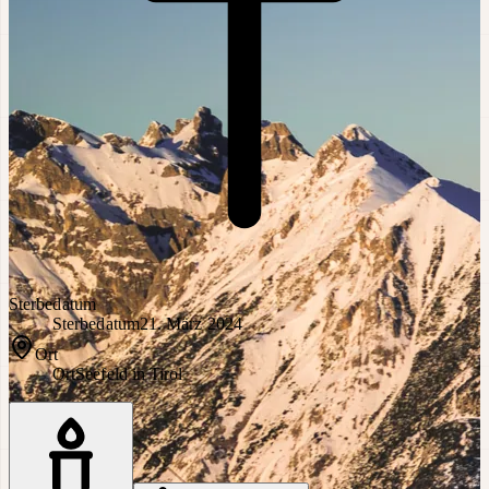
Sterbedatum
Sterbedatum
21. März 2024
Ort
Ort
Seefeld in Tirol