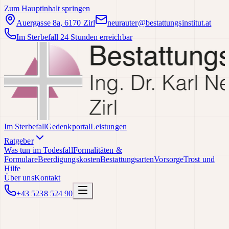
Zum Hauptinhalt springen
Auergasse 8a, 6170 Zirl
neurauter@bestattungsinstitut.at
Im Sterbefall 24 Stunden erreichbar
Im Sterbefall
Gedenkportal
Leistungen
Ratgeber
Was tun im Todesfall
Formalitäten &
Formulare
Beerdigungskosten
Bestattungsarten
Vorsorge
Trost und
Hilfe
Über uns
Kontakt
+43 5238 524 90