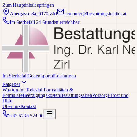
Zum Hauptinhalt springen
Auergasse 8a, 6170 Zirl
neurauter@bestattungsinstitut.at
Im Sterbefall 24 Stunden erreichbar
Im Sterbefall
Gedenkportal
Leistungen
Ratgeber
Was tun im Todesfall
Formalitäten &
Formulare
Beerdigungskosten
Bestattungsarten
Vorsorge
Trost und
Hilfe
Über uns
Kontakt
+43 5238 524 90