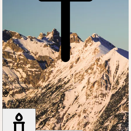
Sterbedatum
Sterbedatum
06. April 2022
Ort
Ort
Flaurling