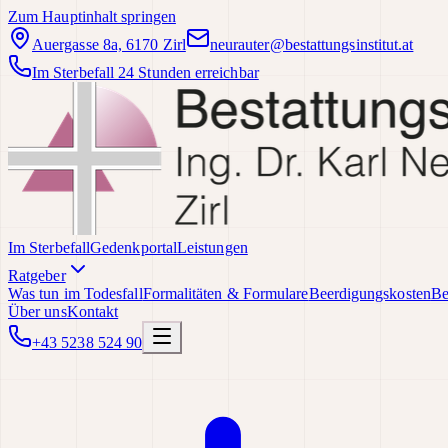
Zum Hauptinhalt springen
Auergasse 8a, 6170 Zirl
neurauter@bestattungsinstitut.at
Im Sterbefall 24 Stunden erreichbar
Im Sterbefall
Gedenkportal
Leistungen
Ratgeber
Was tun im Todesfall
Formalitäten & Formulare
Beerdigungskosten
Be
Über uns
Kontakt
+43 5238 524 90