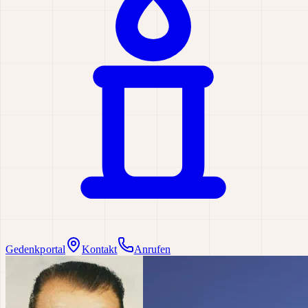
Gedenkportal
Kontakt
Anrufen