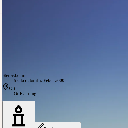
Sterbedatum
Sterbedatum
15. Feber 2000
Ort
Ort
Flaurling