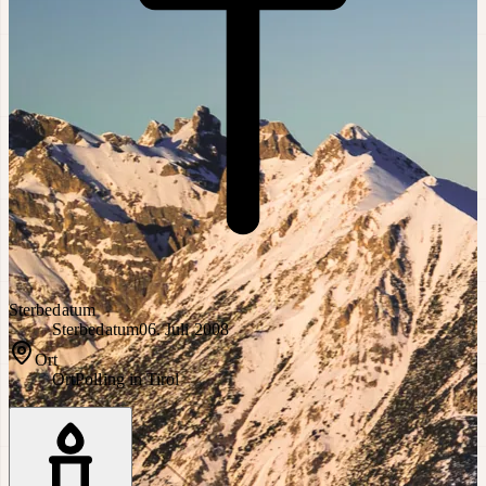
Sterbedatum
Sterbedatum
06. Juli 2008
Ort
Ort
Polling in Tirol