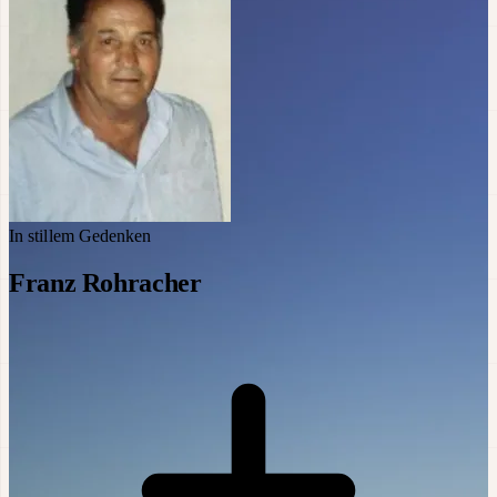
In stillem Gedenken
Franz Rohracher