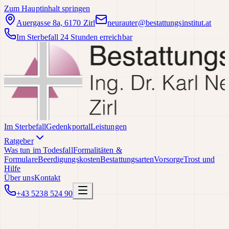
Zum Hauptinhalt springen
Auergasse 8a, 6170 Zirl
neurauter@bestattungsinstitut.at
Im Sterbefall 24 Stunden erreichbar
Im Sterbefall
Gedenkportal
Leistungen
Ratgeber
Was tun im Todesfall
Formalitäten &
Formulare
Beerdigungskosten
Bestattungsarten
Vorsorge
Trost und
Hilfe
Über uns
Kontakt
+43 5238 524 90