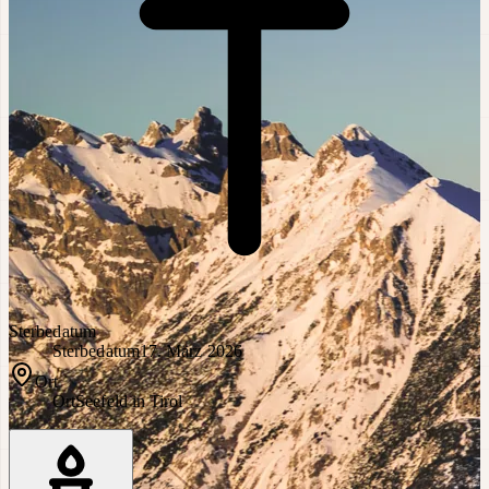
Sterbedatum
Sterbedatum
17. März 2026
Ort
Ort
Seefeld in Tirol