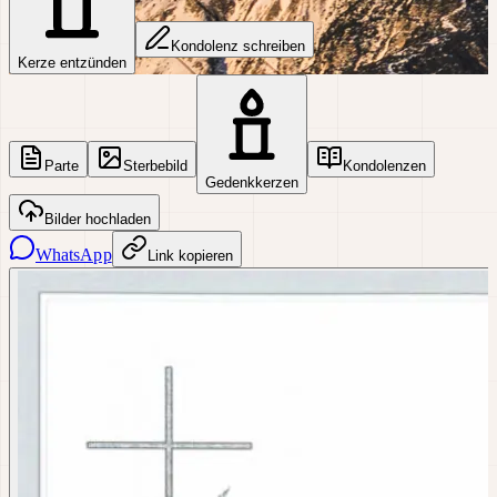
Kondolenz schreiben
Kerze entzünden
Parte
Sterbebild
Kondolenzen
Gedenkkerzen
Bilder hochladen
WhatsApp
Link kopieren