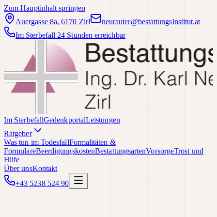
Zum Hauptinhalt springen
Auergasse 8a, 6170 Zirl
neurauter@bestattungsinstitut.at
Im Sterbefall 24 Stunden erreichbar
Im Sterbefall
Gedenkportal
Leistungen
Ratgeber
Was tun im Todesfall
Formalitäten &
Formulare
Beerdigungskosten
Bestattungsarten
Vorsorge
Trost und
Hilfe
Über uns
Kontakt
+43 5238 524 90