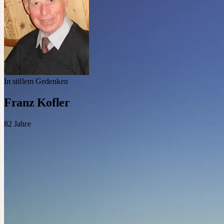
In stillem Gedenken
Franz Kofler
82
Jahre