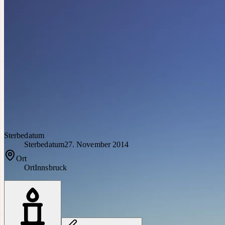
Sterbedatum
Sterbedatum
27. November 2014
Ort
Ort
Innsbruck