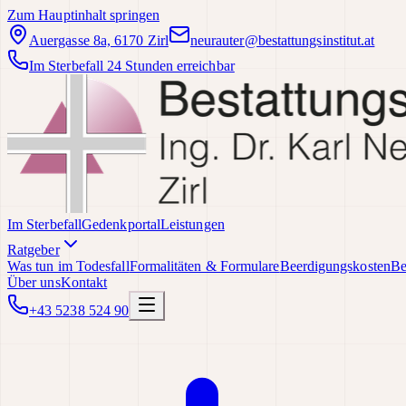
Zum Hauptinhalt springen
Auergasse 8a, 6170 Zirl
neurauter@bestattungsinstitut.at
Im Sterbefall 24 Stunden erreichbar
Im Sterbefall
Gedenkportal
Leistungen
Ratgeber
Was tun im Todesfall
Formalitäten & Formulare
Beerdigungskosten
Be
Über uns
Kontakt
+43 5238 524 90