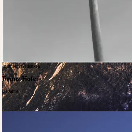
In stillem Gedenken
Franz Hofer
84
Jahre