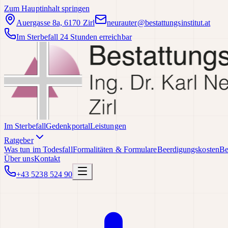
Zum Hauptinhalt springen
Auergasse 8a, 6170 Zirl
neurauter@bestattungsinstitut.at
Im Sterbefall 24 Stunden erreichbar
Im Sterbefall
Gedenkportal
Leistungen
Ratgeber
Was tun im Todesfall
Formalitäten & Formulare
Beerdigungskosten
Be
Über uns
Kontakt
+43 5238 524 90