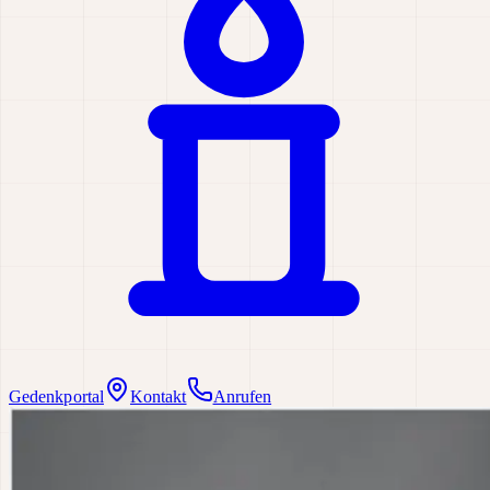
Gedenkportal
Kontakt
Anrufen