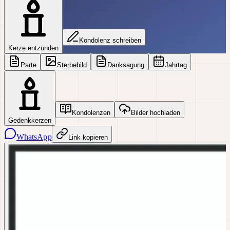
Kondolenz schreiben
Kerze entzünden
Parte
Sterbebild
Danksagung
Jahrtag
Kondolenzen
Bilder hochladen
Gedenkkerzen
WhatsApp
Link kopieren