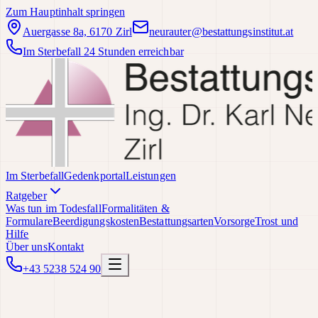
Zum Hauptinhalt springen
Auergasse 8a, 6170 Zirl
neurauter@bestattungsinstitut.at
Im Sterbefall 24 Stunden erreichbar
Im Sterbefall
Gedenkportal
Leistungen
Ratgeber
Was tun im Todesfall
Formalitäten &
Formulare
Beerdigungskosten
Bestattungsarten
Vorsorge
Trost und
Hilfe
Über uns
Kontakt
+43 5238 524 90