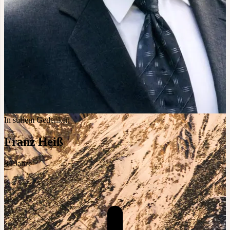
In stillem Gedenken
Franz Heiß
84
Jahre