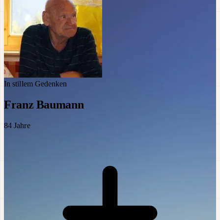
In stillem Gedenken
Franz Baumann
84
Jahre