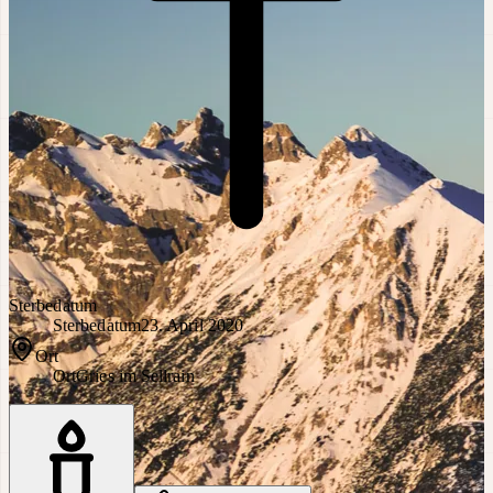
Sterbedatum
Sterbedatum
23. April 2020
Ort
Ort
Gries im Sellrain