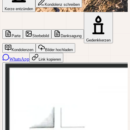
Kondolenz schreiben
Kerze entzünden
Parte
Sterbebild
Danksagung
Gedenkkerzen
Kondolenzen
Bilder hochladen
WhatsApp
Link kopieren