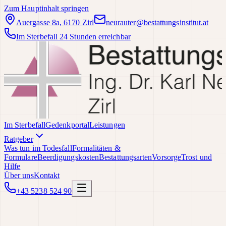
Zum Hauptinhalt springen
Auergasse 8a, 6170 Zirl
neurauter@bestattungsinstitut.at
Im Sterbefall 24 Stunden erreichbar
Im Sterbefall
Gedenkportal
Leistungen
Ratgeber
Was tun im Todesfall
Formalitäten &
Formulare
Beerdigungskosten
Bestattungsarten
Vorsorge
Trost und
Hilfe
Über uns
Kontakt
+43 5238 524 90