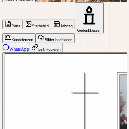
Parte
Sterbebild
Jahrtag
Gedenkkerzen
Kondolenzen
Bilder hochladen
WhatsApp
Link kopieren