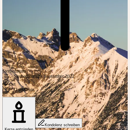
Sterbedatum
Sterbedatum
29. September 2022
Ort
Ort
Sellrain
Kondolenz schreiben
Kerze entzünden