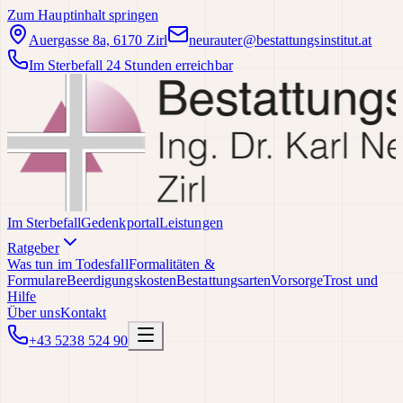
Zum Hauptinhalt springen
Auergasse 8a, 6170 Zirl
neurauter@bestattungsinstitut.at
Im Sterbefall 24 Stunden erreichbar
Im Sterbefall
Gedenkportal
Leistungen
Ratgeber
Was tun im Todesfall
Formalitäten &
Formulare
Beerdigungskosten
Bestattungsarten
Vorsorge
Trost und
Hilfe
Über uns
Kontakt
+43 5238 524 90