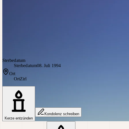
Sterbedatum
Sterbedatum
08. Juli 1994
Ort
Ort
Zirl
Kondolenz schreiben
Kerze entzünden