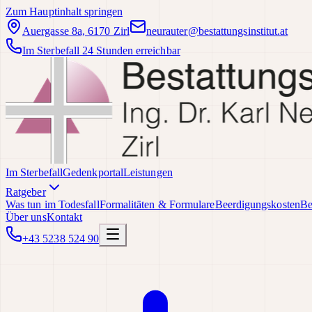
Zum Hauptinhalt springen
Auergasse 8a, 6170 Zirl
neurauter@bestattungsinstitut.at
Im Sterbefall 24 Stunden erreichbar
Im Sterbefall
Gedenkportal
Leistungen
Ratgeber
Was tun im Todesfall
Formalitäten & Formulare
Beerdigungskosten
Be
Über uns
Kontakt
+43 5238 524 90