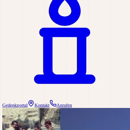
Gedenkportal
Kontakt
Anrufen